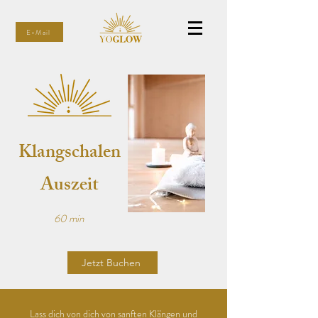
E-Mail
Klangschalen
Auszeit
60 min
Jetzt Buchen
Lass dich von dich von
sanften
Klängen und