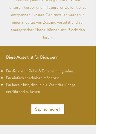
unseren Körper und hilft unseren Zellen tief zu
entspannen. Unsere Gehirnwellen werden in
einen meditativen Zustand versetzt und auf
energetischer Ebene, können sich Blockaden
lösen.
Diese Auszeit ist für
Dich,
wenn
:
Du dich nach Ruhe & Entspannung sehnst
Du einfach abschalten möchtest
Du bereit bist, dich in die Welt der
Klänge
entführend zu lassen
Say no more!