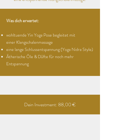
Was dich erwartet:
wohltuende Yin Yoga Pose begleitet mit
einer
Klangschalenmassage
eine lange Schlussentspannung (Yoga
Nidra
Style)
Ätherische Öle & Düfte für noch mehr
Entspannung
Dein Investment: 88,00 €