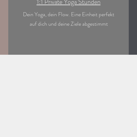
1:1 Private Yoga Stunden
Dein Yoga, dein Flow. Eine Einheit perfekt
auf dich und deine Ziele abgestimmt