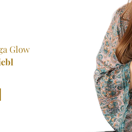
oga Glow
iebl