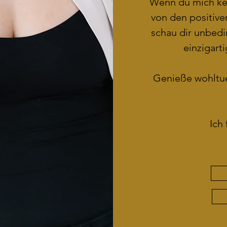
Wenn du
mich ke
von den positiven
schau dir unbedi
einzigart
Genieße wohltue
Ich