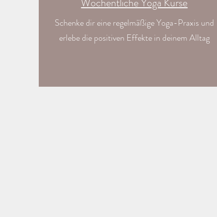
Wöchentliche Yoga Kurse
Schenke
dir eine regelmäßige Yoga-Praxis und
erlebe die positiven Effekte in deinem Alltag